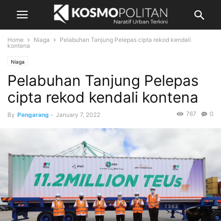
Home
Niaga
Pelabuhan Tanjung Pelepas cipta rekod kendali
kontena
Niaga
Pelabuhan Tanjung Pelepas
cipta rekod kendali kontena
767
0
By
Pengarang
-
January 7, 2022