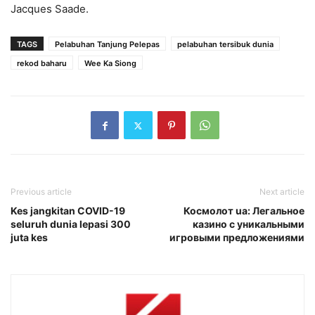
Jacques Saade.
TAGS
Pelabuhan Tanjung Pelepas
pelabuhan tersibuk dunia
rekod baharu
Wee Ka Siong
Previous article
Next article
Kes jangkitan COVID-19
Космолот ua: Легальное
seluruh dunia lepasi 300
казино с уникальными
juta kes
игровыми предложениями