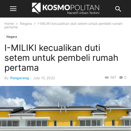
Home
Negara
I-MILIKI kecualikan duti setem untuk pembeli rumah
pertama
Negara
I-MILIKI kecualikan duti
setem untuk pembeli rumah
pertama
567
0
By
Pengarang
-
July 15, 2022