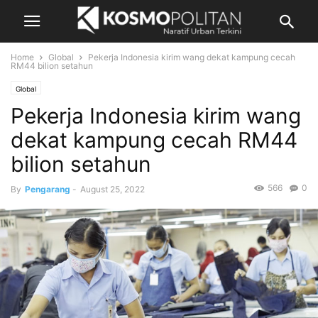
Home
Global
Pekerja Indonesia kirim wang dekat kampung cecah
RM44 bilion setahun
Global
Pekerja Indonesia kirim wang
dekat kampung cecah RM44
bilion setahun
566
0
By
Pengarang
-
August 25, 2022