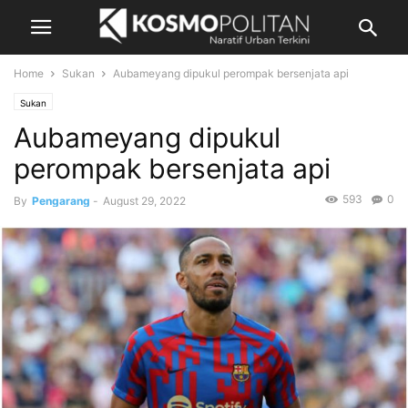
Home
Sukan
Aubameyang dipukul perompak bersenjata api
Sukan
Aubameyang dipukul
perompak bersenjata api
593
0
By
Pengarang
-
August 29, 2022