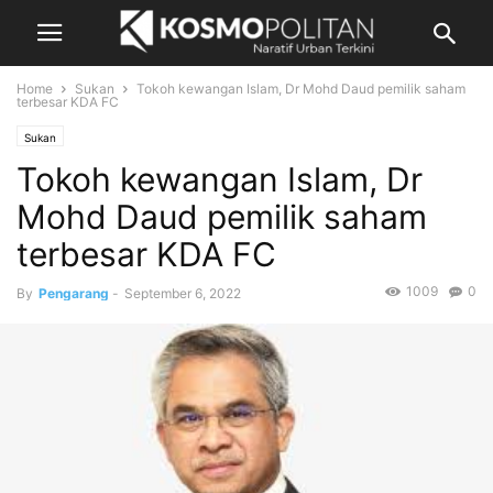
Home
Sukan
Tokoh kewangan Islam, Dr Mohd Daud pemilik saham
terbesar KDA FC
Sukan
Tokoh kewangan Islam, Dr
Mohd Daud pemilik saham
terbesar KDA FC
1009
0
By
Pengarang
-
September 6, 2022