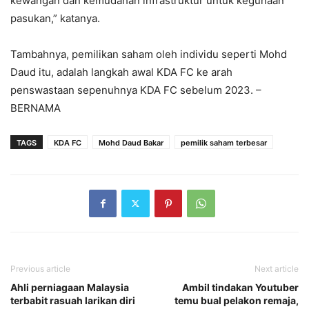
kewangan dan kemudahan infrastruktur untuk kegunaan
pasukan,” katanya.
Tambahnya, pemilikan saham oleh individu seperti Mohd
Daud itu, adalah langkah awal KDA FC ke arah
penswastaan sepenuhnya KDA FC sebelum 2023. –
BERNAMA
TAGS
KDA FC
Mohd Daud Bakar
pemilik saham terbesar
Previous article
Next article
Ahli perniagaan Malaysia
Ambil tindakan Youtuber
terbabit rasuah larikan diri
temu bual pelakon remaja,