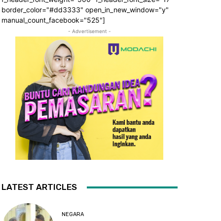
border_color="#dd3333" open_in_new_window="y"
manual_count_facebook="525"]
- Advertisement -
LATEST ARTICLES
NEGARA