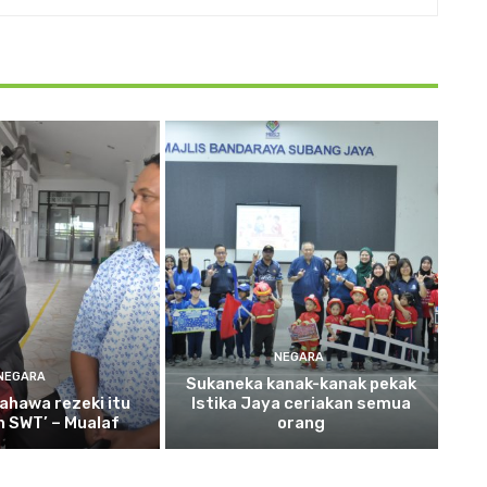
NEGARA
NEGARA
Sukaneka
kanak-kanak pekak
ahawa rezeki itu
Istika Jaya ceriakan semua
ah SWT’ – Mualaf
orang