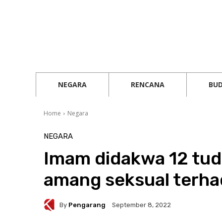
NEGARA
RENCANA
BU
Home
Negara
NEGARA
Imam didakwa 12 tudu
amang seksual terhad
By
Pengarang
September 8, 2022