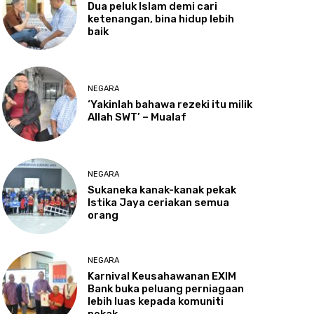
Dua
peluk Islam demi cari
ketenangan, bina hidup lebih
baik
NEGARA
‘Yakinlah
bahawa rezeki itu milik
Allah SWT’ – Mualaf
NEGARA
Sukaneka
kanak-kanak pekak
Istika Jaya ceriakan semua
orang
NEGARA
Karnival
Keusahawanan EXIM
Bank buka peluang perniagaan
lebih luas kepada komuniti
pekak