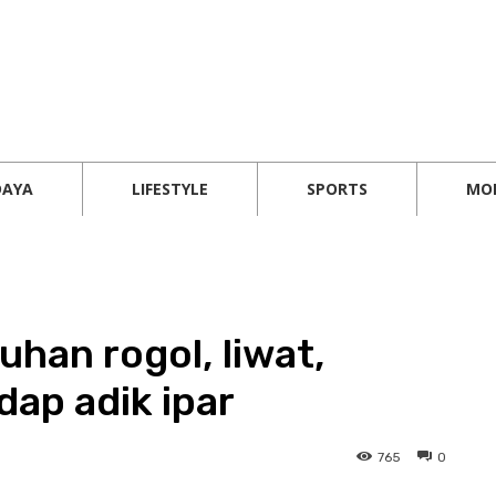
DAYA
LIFESTYLE
SPORTS
MO
han rogol, liwat,
ap adik ipar
765
0