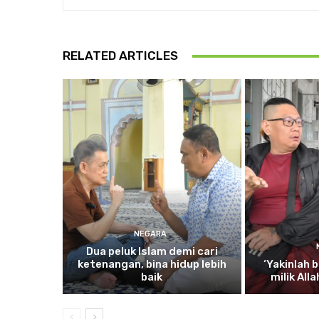
RELATED ARTICLES
NEGARA
Dua
peluk Islam demi cari
ketenangan, bina hidup lebih
‘Yakinlah
b
baik
milik All