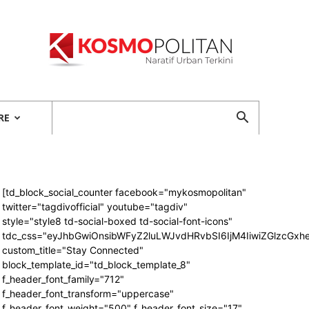
Kosmopolitan
RE
[td_block_social_counter facebook="mykosmopolitan"
twitter="tagdivofficial" youtube="tagdiv"
style="style8 td-social-boxed td-social-font-icons"
tdc_css="eyJhbGwiOnsibWFyZ2luLWJvdHRvbSI6IjM4IiwiZGlzcG
custom_title="Stay Connected"
block_template_id="td_block_template_8"
f_header_font_family="712"
f_header_font_transform="uppercase"
f_header_font_weight="500" f_header_font_size="17"