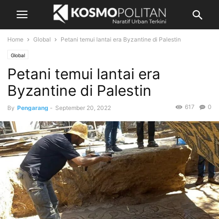
Home
Global
Petani temui lantai era Byzantine di Palestin
Global
Petani temui lantai era
Byzantine di Palestin
617
0
By
Pengarang
-
September 20, 2022