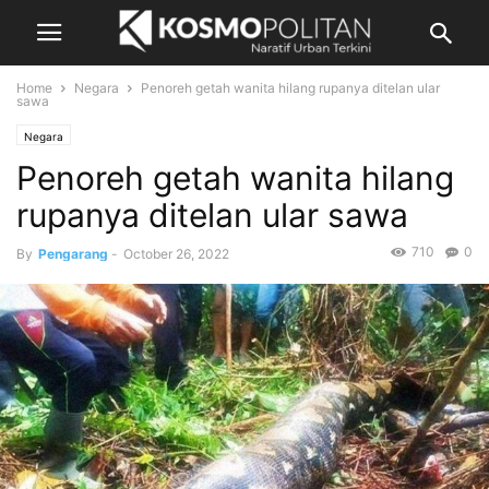
Home
Negara
Penoreh getah wanita hilang rupanya ditelan ular
sawa
Negara
Penoreh getah wanita hilang
rupanya ditelan ular sawa
710
0
By
Pengarang
-
October 26, 2022