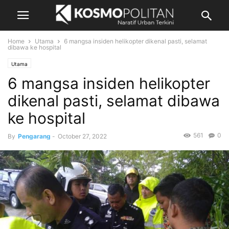
Home
Utama
6 mangsa insiden helikopter dikenal pasti, selamat
dibawa ke hospital
Utama
6 mangsa insiden helikopter
dikenal pasti, selamat dibawa
ke hospital
561
0
By
Pengarang
-
October 27, 2022