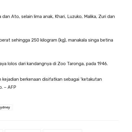
n Ato, selain lima anak, Khari, Luzuko, Malika, Zuri dan
erat sehingga 250 kilogram (kg), manakala singa betina
jaya lolos dari kandangnya di Zoo Taronga, pada 1946.
n kejadian berkenaan disifatkan sebagai ‘ketakutan
o. – AFP
sydney