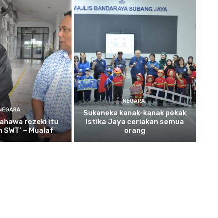
NEGARA
NEGARA
Sukaneka
kanak-kanak pekak
ahawa rezeki itu
Istika Jaya ceriakan semua
ah SWT’ – Mualaf
orang