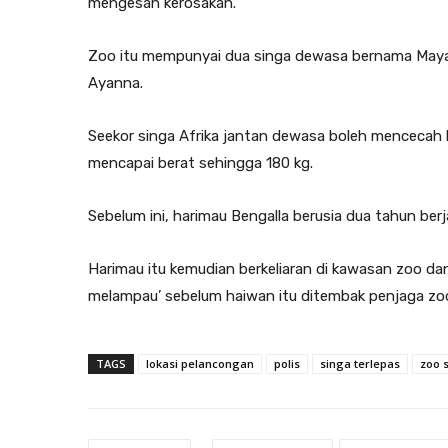
mengesan kerosakan.
Zoo itu mempunyai dua singa dewasa bernama Maya da
Ayanna.
Seekor singa Afrika jantan dewasa boleh mencecah b
mencapai berat sehingga 180 kg.
Sebelum ini, harimau Bengalla berusia dua tahun ber
Harimau itu kemudian berkeliaran di kawasan zoo da
melampau’ sebelum haiwan itu ditembak penjaga zo
TAGS
lokasi pelancongan
polis
singa terlepas
zoo 