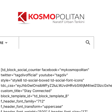
Kosmopolitan
RE
[td_block_social_counter facebook="mykosmopolitan"
twitter="tagdivofficial" youtube="tagdiv"
style="style8 td-social-boxed td-social-font-icons"
tdc_css="eyJhbGwiOnsibWFyZ2luLWJvdHRvbSI6IjM4IiwiZGlzcG
custom_title="Stay Connected"
block_template_id="td_block_template_8"
f_header_font_family="712"
f_header_font_transform="uppercase"
f_header_font_weight="500" f_header_font_size="17"