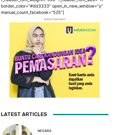
border_color="#dd3333" open_in_new_window="y"
manual_count_facebook="525"]
- Advertisement -
LATEST ARTICLES
NEGARA