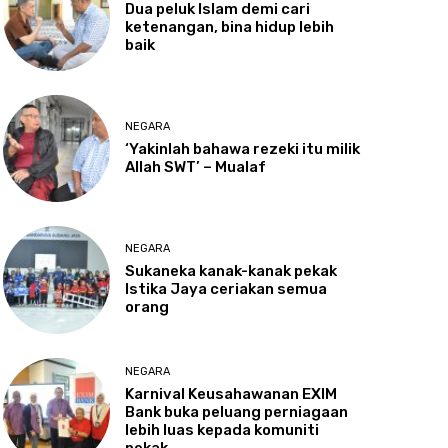
Dua
peluk Islam demi cari
ketenangan, bina hidup lebih
baik
NEGARA
‘Yakinlah
bahawa rezeki itu milik
Allah SWT’ – Mualaf
NEGARA
Sukaneka
kanak-kanak pekak
Istika Jaya ceriakan semua
orang
NEGARA
Karnival
Keusahawanan EXIM
Bank buka peluang perniagaan
lebih luas kepada komuniti
pekak