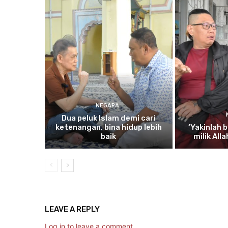
NEGARA
Dua
peluk Islam demi cari
ketenangan, bina hidup lebih
‘Yakinlah
b
baik
milik All
LEAVE A REPLY
Log in to leave a comment