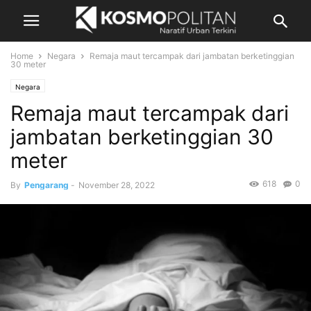
Home
Negara
Remaja maut tercampak dari jambatan berketinggian
30 meter
Negara
Remaja maut tercampak dari
jambatan berketinggian 30
meter
618
0
By
Pengarang
-
November 28, 2022