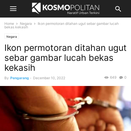
Home
Negara
Ikon permotoran ditahan ugut sebar gambar lucah
bekas kekasih
Negara
Ikon permotoran ditahan ugut
sebar gambar lucah bekas
kekasih
649
0
By
Pengarang
-
December 10, 2022