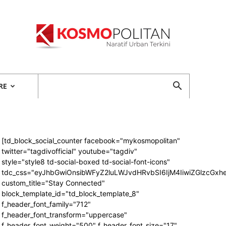
Kosmopolitan
RE
[td_block_social_counter facebook="mykosmopolitan"
twitter="tagdivofficial" youtube="tagdiv"
style="style8 td-social-boxed td-social-font-icons"
tdc_css="eyJhbGwiOnsibWFyZ2luLWJvdHRvbSI6IjM4IiwiZGlzcG
custom_title="Stay Connected"
block_template_id="td_block_template_8"
f_header_font_family="712"
f_header_font_transform="uppercase"
f_header_font_weight="500" f_header_font_size="17"