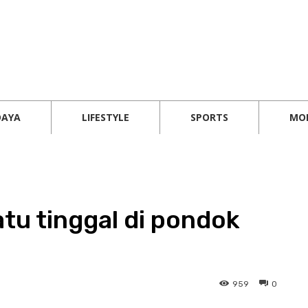
DAYA
LIFESTYLE
SPORTS
MO
atu tinggal di pondok
959
0