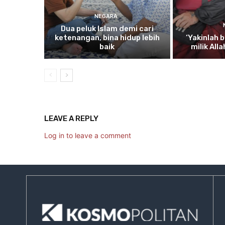
NEGARA
Dua
peluk Islam demi cari
ketenangan, bina hidup lebih
‘Yakinlah
b
baik
milik All
LEAVE A REPLY
Log in to leave a comment