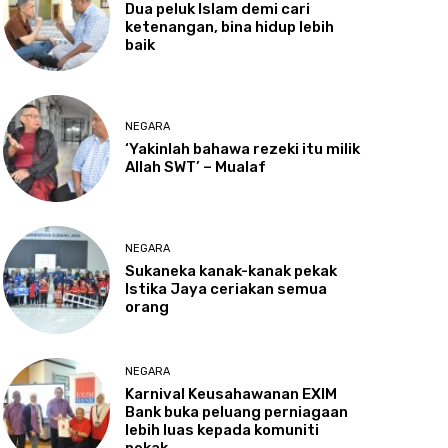
Dua
peluk Islam demi cari
ketenangan, bina hidup lebih
baik
NEGARA
‘Yakinlah
bahawa rezeki itu milik
Allah SWT’ – Mualaf
NEGARA
Sukaneka
kanak-kanak pekak
Istika Jaya ceriakan semua
orang
NEGARA
Karnival
Keusahawanan EXIM
Bank buka peluang perniagaan
lebih luas kepada komuniti
pekak