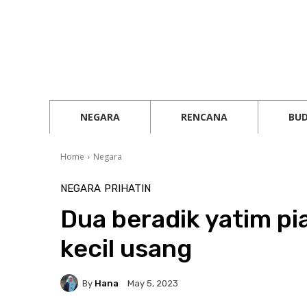
NEGARA
RENCANA
BU
Home
Negara
NEGARA
PRIHATIN
Dua beradik yatim pi
kecil usang
By
Hana
May 5, 2023