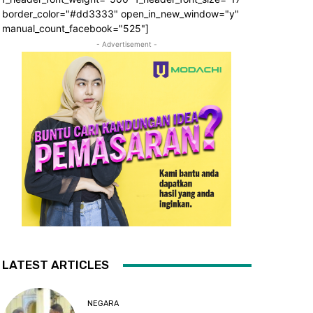
border_color="#dd3333" open_in_new_window="y"
manual_count_facebook="525"]
- Advertisement -
LATEST ARTICLES
NEGARA