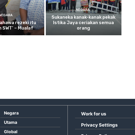
NEGARA
NEGARA
Sukaneka
kanak-kanak pekak
ahawa rezeki itu
Istika Jaya ceriakan semua
ah SWT’ – Mualaf
orang
Negara
Work for us
Utama
Privacy Settings
Global