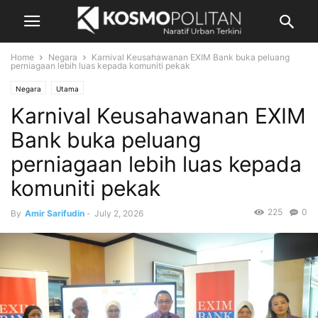
Home
Negara
Karnival Keusahawanan EXIM Bank buka peluang
perniagaan lebih luas kepada komuniti pekak
Negara
Utama
Karnival Keusahawanan EXIM
Bank buka peluang
perniagaan lebih luas kepada
komuniti pekak
225
0
By
Amir Sarifudin
-
July 2, 2026