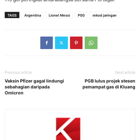
TAGS
Argentina
Lionel Messi
PSG
rekod jaringan
Previous article
Next article
Vaksin Pfizer gagal lindungi
PGB lulus projek stesen
sebahagian daripada
pemampat gas di Kluang
Omicron