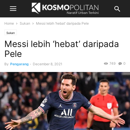
Home
Sukan
Messi lebih ‘hebat’ daripada Pele
Sukan
Messi lebih ‘hebat’ daripada
Pele
749
0
By
Pengarang
-
December 8, 2021