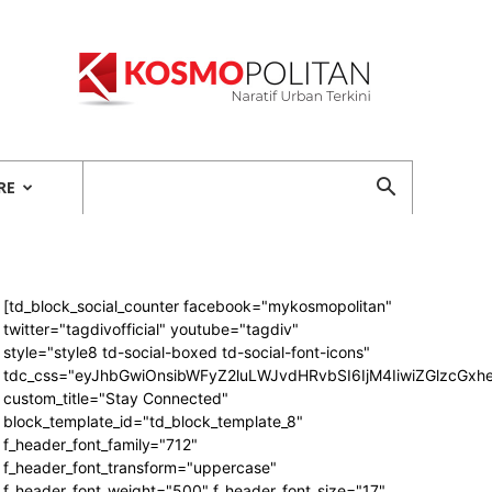
Kosmopolitan
RE
[td_block_social_counter facebook="mykosmopolitan"
twitter="tagdivofficial" youtube="tagdiv"
style="style8 td-social-boxed td-social-font-icons"
tdc_css="eyJhbGwiOnsibWFyZ2luLWJvdHRvbSI6IjM4IiwiZGlzcG
custom_title="Stay Connected"
block_template_id="td_block_template_8"
f_header_font_family="712"
f_header_font_transform="uppercase"
f_header_font_weight="500" f_header_font_size="17"