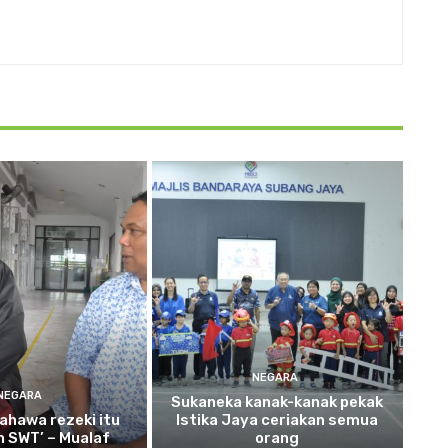
NEGARA
NEGARA
Sukaneka
kanak-kanak pekak
ahawa rezeki itu
Istika Jaya ceriakan semua
ah SWT’ – Mualaf
orang