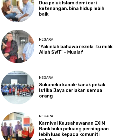
Dua
peluk Islam demi cari
ketenangan, bina hidup lebih
baik
NEGARA
‘Yakinlah
bahawa rezeki itu milik
Allah SWT’ – Mualaf
NEGARA
Sukaneka
kanak-kanak pekak
Istika Jaya ceriakan semua
orang
NEGARA
Karnival
Keusahawanan EXIM
Bank buka peluang perniagaan
lebih luas kepada komuniti
pekak