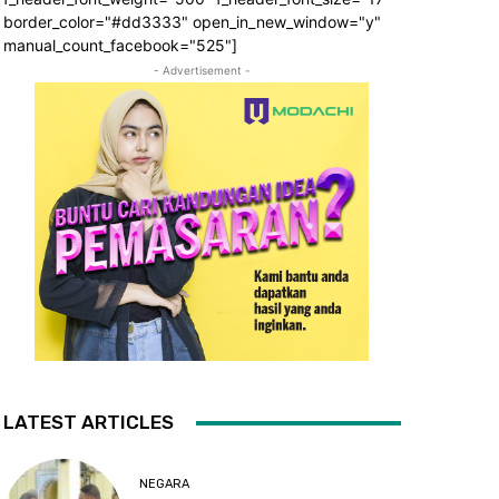
border_color="#dd3333" open_in_new_window="y"
manual_count_facebook="525"]
- Advertisement -
LATEST ARTICLES
NEGARA