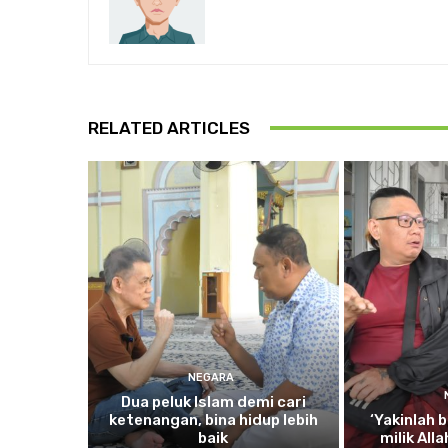
RELATED ARTICLES
NEGARA
Dua
peluk Islam demi cari
ketenangan, bina hidup lebih
‘Yakinlah
b
baik
milik All