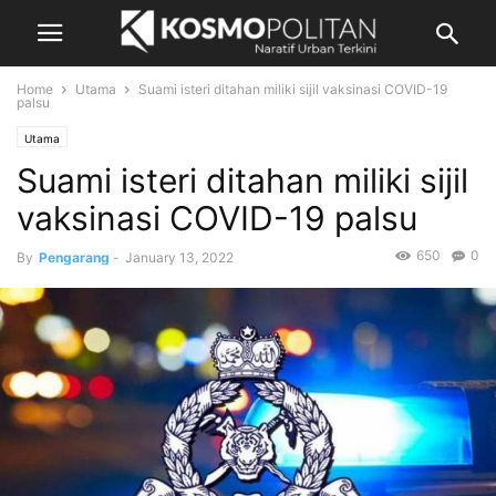
Home
Utama
Suami isteri ditahan miliki sijil vaksinasi COVID-19
palsu
Utama
Suami isteri ditahan miliki sijil
vaksinasi COVID-19 palsu
650
0
By
Pengarang
-
January 13, 2022