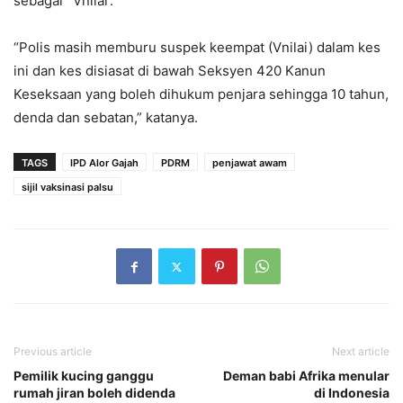
sebagai `Vnilai’.
“Polis masih memburu suspek keempat (Vnilai) dalam kes
ini dan kes disiasat di bawah Seksyen 420 Kanun
Keseksaan yang boleh dihukum penjara sehingga 10 tahun,
denda dan sebatan,” katanya.
TAGS
IPD Alor Gajah
PDRM
penjawat awam
sijil vaksinasi palsu
Previous article
Next article
Pemilik kucing ganggu
Deman babi Afrika menular
rumah jiran boleh didenda
di Indonesia