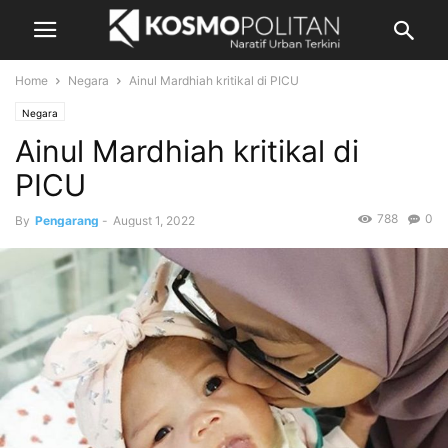
Home
Negara
Ainul Mardhiah kritikal di PICU
Negara
Ainul Mardhiah kritikal di
PICU
788
0
By
Pengarang
-
August 1, 2022