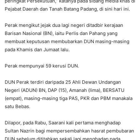
peringkat Persekutuan,” katanya pada sidang media khas di
Pejabat Daerah dan Tanah Batang Padang, di sini hari ini.
Perak mengikut jejak dua lagi negeri ditadbir kerajaan
Barisan Nasional (BN), iaitu Perlis dan Pahang yang
membuat keputusan membubarkan DUN masing-masing
pada Khamis dan Jumaat lalu.
Perak mempunyai 59 kerusi DUN.
DUN Perak terdiri daripada 25 Ahli Dewan Undangan
Negeri (ADUN) BN, DAP (15), Amanah (lima), BERSATU
(empat), masing-masing tiga PAS, PKR dan PBM manakala
satu Bebas.
Dilapor, pada Rabu, Saarani kali pertama menghadap
Sultan Nazrin bagi mempersembahkan hasrat pembubaran
DUN sebelum dititahkan sekali lagi menghadap pada