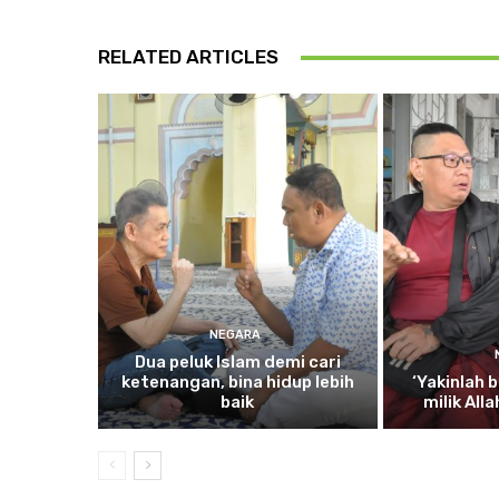
RELATED ARTICLES
NEGARA
Dua
peluk Islam demi cari
ketenangan, bina hidup lebih
‘Yakinlah
b
baik
milik All