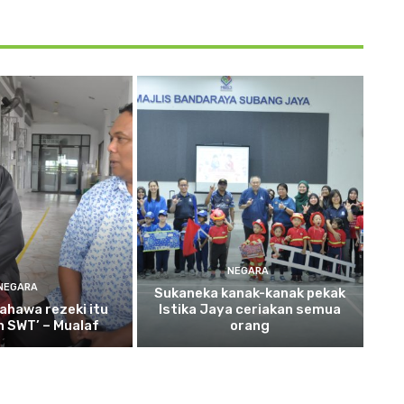
NEGARA
NEGARA
Sukaneka
kanak-kanak pekak
ahawa rezeki itu
Istika Jaya ceriakan semua
ah SWT’ – Mualaf
orang