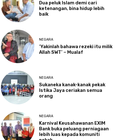
Dua
peluk Islam demi cari
ketenangan, bina hidup lebih
baik
NEGARA
‘Yakinlah
bahawa rezeki itu milik
Allah SWT’ – Mualaf
NEGARA
Sukaneka
kanak-kanak pekak
Istika Jaya ceriakan semua
orang
NEGARA
Karnival
Keusahawanan EXIM
Bank buka peluang perniagaan
lebih luas kepada komuniti
pekak