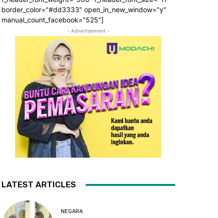
border_color="#dd3333" open_in_new_window="y"
manual_count_facebook="525"]
- Advertisement -
LATEST ARTICLES
NEGARA