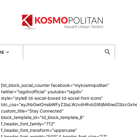
Kosmopolitan
RE
[td_block_social_counter facebook="mykosmopolitan"
twitter="tagdivofficial" youtube="tagdiv"
style="style8 td-social-boxed td-social-font-icons"
tdc_css="eyJhbGwiOnsibWFyZ2luLWJvdHRvbSI6IjM4IiwiZGlzcG
custom_title="Stay Connected"
block_template_id="td_block_template_8"
f_header_font_family="712"
f_header_font_transform="uppercase"
f_header_font_weight="500" f_header_font_size="17"