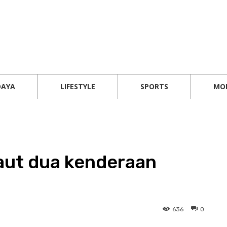
DAYA
LIFESTYLE
SPORTS
MO
aut dua kenderaan
636
0